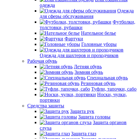
одежда
Одежда
для сферы обслуживания
Футболки,
толстовки, рубашки
Нательное белье
Фартуки
Головные уборы
Одежда для шахтеров и проходчиков
Рабочая обувь
Летняя обувь
Зимняя обувь
Специальная обувь
Резиновая обувь
Туфли, тапочки, сабо
Носки, чулки,
портянки
Средства защиты
Защита рук
Защита головы
Защита органов
слуха
Защита глаз