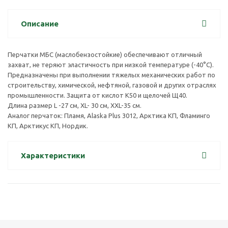
Поделиться
Описание
Перчатки МБС (маслобензостойкие) обеспечивают отличный
захват, не теряют эластичность при низкой температуре (-40°С).
Предназначены при выполнении тяжелых механических работ по
строительству, химической, нефтяной, газовой и других отраслях
промышленности. Защита от кислот К50 и щелочей Щ40.
Длина размер L -27 см, XL- 30 см, XXL-35 см.
Аналог перчаток: Пламя, Alaska Plus 3012, Арктика КП, Фламинго
КП, Арктикус КП, Нордик.
Характеристики