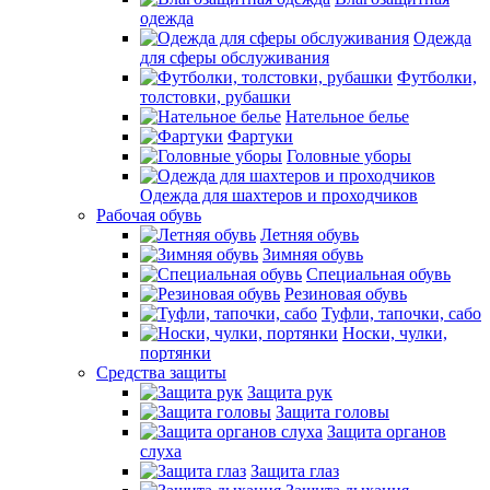
одежда
Одежда
для сферы обслуживания
Футболки,
толстовки, рубашки
Нательное белье
Фартуки
Головные уборы
Одежда для шахтеров и проходчиков
Рабочая обувь
Летняя обувь
Зимняя обувь
Специальная обувь
Резиновая обувь
Туфли, тапочки, сабо
Носки, чулки,
портянки
Средства защиты
Защита рук
Защита головы
Защита органов
слуха
Защита глаз