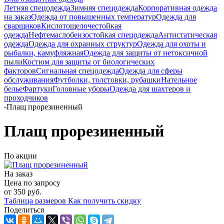
Летняя спецодежда
Зимняя спецодежда
Корпоративная одежда
на заказ
Одежда от повышенных температур
Одежда для
сварщиков
Кислотощелочестойкая
одежда
Нефтемаслобензостойкая спецодежда
Антистатическая
одежда
Одежда для охранных структур
Одежда для охоты и
рыбалки, камуфляжная
Одежда для защиты от нетоксичной
пыли
Костюм для защиты от биологических
факторов
Сигнальная спецодежда
Одежда для сферы
обслуживания
Футболки, толстовки, рубашки
Нательное
белье
Фартуки
Головные уборы
Одежда для шахтеров и
проходчиков
-
Плащ прорезиненный
Плащ прорезиненный
По акции
На заказ
Цена по запросу
от
350 руб.
Таблица размеров
Как получить скидку
Поделиться