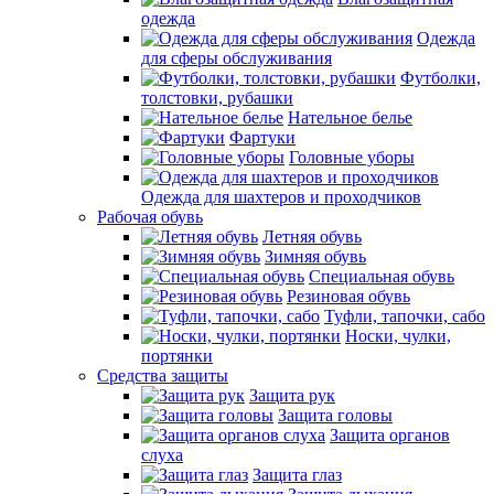
одежда
Одежда
для сферы обслуживания
Футболки,
толстовки, рубашки
Нательное белье
Фартуки
Головные уборы
Одежда для шахтеров и проходчиков
Рабочая обувь
Летняя обувь
Зимняя обувь
Специальная обувь
Резиновая обувь
Туфли, тапочки, сабо
Носки, чулки,
портянки
Средства защиты
Защита рук
Защита головы
Защита органов
слуха
Защита глаз