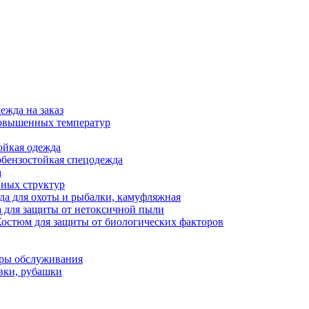
ежда на заказ
овышенных температур
ойкая одежда
бензостойкая спецодежда
а
нных структур
а для охоты и рыбалки, камуфляжная
 для защиты от нетоксичной пыли
остюм для защиты от биологических факторов
еры обслуживания
вки, рубашки