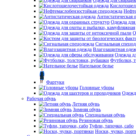
Одежда для сварщи
Кислотощел
Нефте
Антистатическая 
Одежда для
О
Сигнальная спецо
Влагозащитная оде
Одежда д
Футболки, т
Нательное белье
Фартуки
Головные уборы
Одежд
Рабочая обувь
Летняя обувь
Зимняя обувь
Специальная обувь
Резиновая обувь
Туфли, тапочки, сабо
Носки, чулки, порт