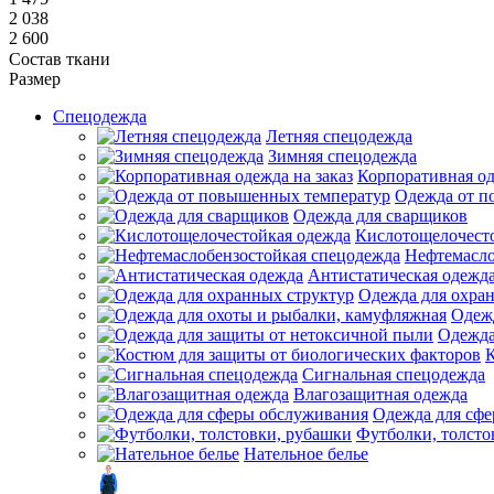
2 038
2 600
Состав ткани
Размер
Спецодежда
Летняя спецодежда
Зимняя спецодежда
Корпоративная од
Одежда от п
Одежда для сварщиков
Кислотощелочест
Нефтемасло
Антистатическая одежд
Одежда для охра
Одежд
Одежда
К
Сигнальная спецодежда
Влагозащитная одежда
Одежда для сф
Футболки, толсто
Нательное белье