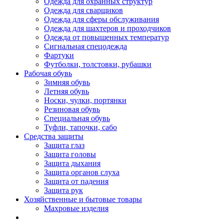
Одежда для охранных структур
Одежда для сварщиков
Одежда для сферы обслуживания
Одежда для шахтеров и проходчиков
Одежда от повышенных температур
Сигнальная спецодежда
Фартуки
Футболки, толстовки, рубашки
Рабочая обувь
Зимняя обувь
Летняя обувь
Носки, чулки, портянки
Резиновая обувь
Специальная обувь
Туфли, тапочки, сабо
Средства защиты
Защита глаз
Защита головы
Защита дыхания
Защита органов слуха
Защита от падения
Защита рук
Хозяйственные и бытовые товары
Махровые изделия