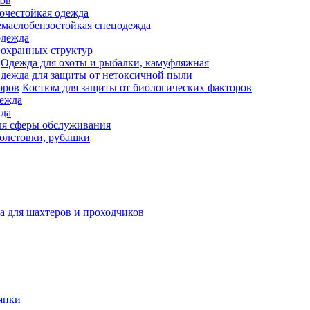
ков
очестойкая одежда
маслобензостойкая спецодежда
одежда
 охранных структур
Одежда для охоты и рыбалки, камуфляжная
дежда для защиты от нетоксичной пыли
Костюм для защиты от биологических факторов
дежда
жда
ля сферы обслуживания
олстовки, рубашки
а для шахтеров и проходчиков
янки