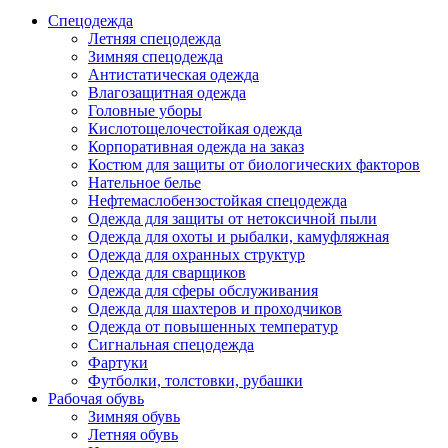
Спецодежда
Летняя спецодежда
Зимняя спецодежда
Антистатическая одежда
Влагозащитная одежда
Головные уборы
Кислотощелочестойкая одежда
Корпоративная одежда на заказ
Костюм для защиты от биологических факторов
Нательное белье
Нефтемаслобензостойкая спецодежда
Одежда для защиты от нетоксичной пыли
Одежда для охоты и рыбалки, камуфляжная
Одежда для охранных структур
Одежда для сварщиков
Одежда для сферы обслуживания
Одежда для шахтеров и проходчиков
Одежда от повышенных температур
Сигнальная спецодежда
Фартуки
Футболки, толстовки, рубашки
Рабочая обувь
Зимняя обувь
Летняя обувь