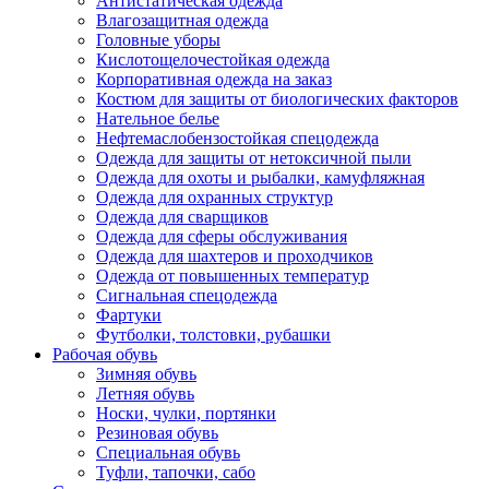
Антистатическая одежда
Влагозащитная одежда
Головные уборы
Кислотощелочестойкая одежда
Корпоративная одежда на заказ
Костюм для защиты от биологических факторов
Нательное белье
Нефтемаслобензостойкая спецодежда
Одежда для защиты от нетоксичной пыли
Одежда для охоты и рыбалки, камуфляжная
Одежда для охранных структур
Одежда для сварщиков
Одежда для сферы обслуживания
Одежда для шахтеров и проходчиков
Одежда от повышенных температур
Сигнальная спецодежда
Фартуки
Футболки, толстовки, рубашки
Рабочая обувь
Зимняя обувь
Летняя обувь
Носки, чулки, портянки
Резиновая обувь
Специальная обувь
Туфли, тапочки, сабо