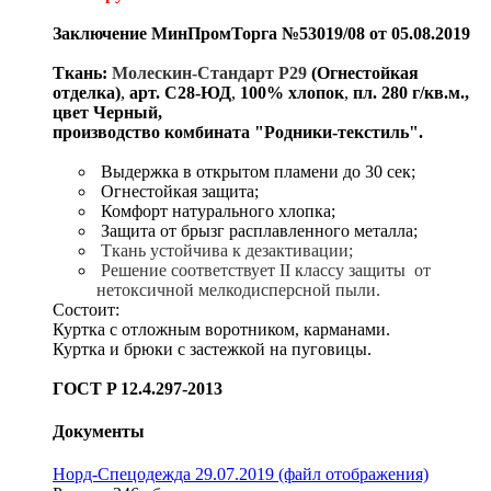
Заключение МинПромТорга №53019/08 от 05.08.2019
Ткань:
Молескин-Стандарт Р29
(
Огнестойкая
отделка)
,
арт. С28-ЮД
,
100% хлопок
,
пл. 280 г/кв.
м
.,
цвет Черный,
производство комбината "Родники-текстиль".
Выдержка в открытом пламени до 30 сек;
Огнестойкая защита;
Комфорт натурального хлопка;
Защита от брызг расплавленного металла;
Ткань
устойчива к дезактивации;
Решение
соответствует
II клас
су защиты от
нетоксичной мелкодисперсной пыли.
Состоит:
Куртка с отложным воротником, карманами.
Куртка и брюки с застежкой на пуговицы.
ГOCT P 12.4.297-2013
Документы
Норд-Спецодежда 29.07.2019 (файл отображения)