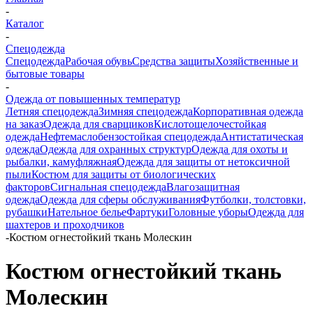
-
Каталог
-
Спецодежда
Спецодежда
Рабочая обувь
Средства защиты
Хозяйственные и
бытовые товары
-
Одежда от повышенных температур
Летняя спецодежда
Зимняя спецодежда
Корпоративная одежда
на заказ
Одежда для сварщиков
Кислотощелочестойкая
одежда
Нефтемаслобензостойкая спецодежда
Антистатическая
одежда
Одежда для охранных структур
Одежда для охоты и
рыбалки, камуфляжная
Одежда для защиты от нетоксичной
пыли
Костюм для защиты от биологических
факторов
Сигнальная спецодежда
Влагозащитная
одежда
Одежда для сферы обслуживания
Футболки, толстовки,
рубашки
Нательное белье
Фартуки
Головные уборы
Одежда для
шахтеров и проходчиков
-
Костюм огнестойкий ткань Молескин
Костюм огнестойкий ткань
Молескин