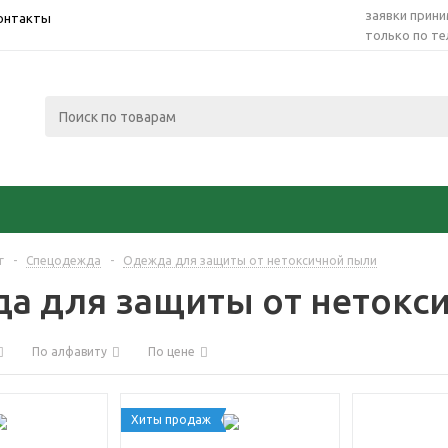
заявки прин
онтакты
только по т
г
-
Спецодежда
-
Одежда для защиты от нетоксичной пыли
а для защиты от нетокс
По алфавиту
По цене
Хиты продаж