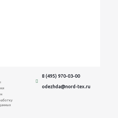
8 (495) 970-03-00
ы
odezhda@nord-tex.ru
вки
ен
работку
данных