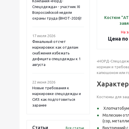
Компания «Норд-
Спецодежда» - участник XI
Всероссийской недели
Костюм "А
охраны труда (ВНОТ-2026)!
завя
На з
17 июля 2026
Цена по
Финальный отсчет
маркировки: как отделам
снабжения избежать
дефицита спецодежды к 1
«НОРД-Спецодежд
августа
нормам и требова
капюшоном или г
22 июня 2026
Характер
Новые требования к
маркировке спецодежды и
Костюмы для защи
СИЗ: как подготовиться
заранее
Хлопчатобума
Молескин отл
(сор, металли
Статьи
Внутренний с
Все статьи