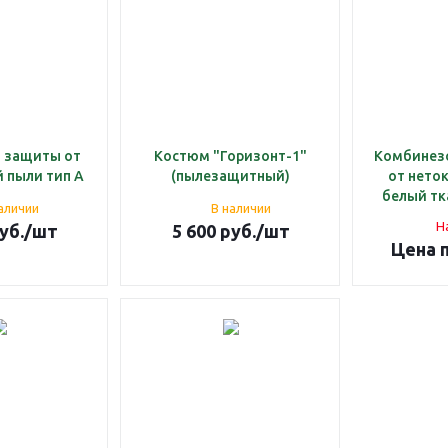
 защиты от
Костюм "Горизонт-1"
Комбинез
 пыли тип А
(пылезащитный)
от нето
белый тк
аличии
В наличии
Н
уб.
/шт
5 600
руб.
/шт
Цена 