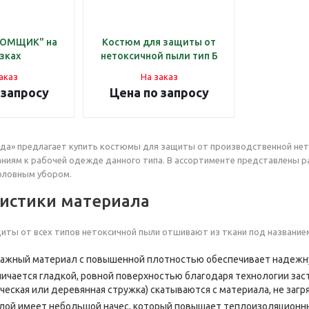
ТОМЩИК" на
Костюм для защиты от
зках
нетоксичной пыли тип Б
аказ
На заказ
 запросу
Цена по запросу
а» предлагает купить костюмы для защиты от производственной нето
ниям к рабочей одежде данного типа. В ассортименте представлены р
оловным убором.
истики материала
ты от всех типов нетоксичной пыли отшивают из ткани под названием
жный материал с повышенной плотностью обеспечивает надежну
ичается гладкой, ровной поверхностью благодаря технологии зас
ческая или деревянная стружка) скатываются с материала, не загря
лой имеет небольшой начес, который повышает теплоизоляционны