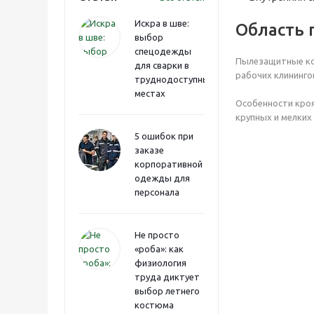
Искра в шве:
Область 
выбор
спецодежды
Пылезащитные ко
для сварки в
рабочих клининго
труднодоступных
местах
Особенности кроя
крупных и мелких
5 ошибок при
заказе
корпоративной
одежды для
персонала
Не просто
«роба»: как
физиология
труда диктует
выбор летнего
костюма