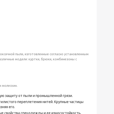
ксичной пыли, изготовленные согласно установленным
азличные модели: куртки, брюки, комбинезоны с
 молескин.
ю защиту от пыли и промышленной грязи.
тилистого переплетения нитей. Крупные частицы
зняя его.
е свойства спецодежды и ее износостойкость.