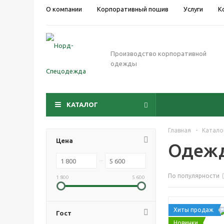
О компании
Корпоративный пошив
Услуги
К
Производство корпоративной
одежды
КАТАЛОГ
Главная
-
Катало
Цена
Одежд
По популярности
1 800
5 600
Хиты продаж
Гост
Новинки