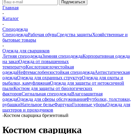
Главная
-
Каталог
-
Спецодежда
Спецодежда
Рабочая обувь
Средства защиты
Хозяйственные и
бытовые товары
-
Одежда для сварщиков
Летняя спецодежда
Зимняя спецодежда
Корпоративная одежда
на заказ
Одежда от повышенных
температур
Кислотощелочестойкая
одежда
Нефтемаслобензостойкая спецодежда
Антистатическая
одежда
Одежда для охранных структур
Одежда для охоты и
рыбалки, камуфляжная
Одежда для защиты от нетоксичной
пыли
Костюм для защиты от биологических
факторов
Сигнальная спецодежда
Влагозащитная
одежда
Одежда для сферы обслуживания
Футболки, толстовки,
рубашки
Нательное белье
Фартуки
Головные уборы
Одежда для
шахтеров и проходчиков
-
Костюм сварщика брезентовый
Костюм сварщика