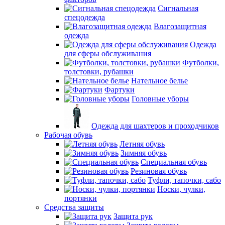
Сигнальная
спецодежда
Влагозащитная
одежда
Одежда
для сферы обслуживания
Футболки,
толстовки, рубашки
Нательное белье
Фартуки
Головные уборы
Одежда для шахтеров и проходчиков
Рабочая обувь
Летняя обувь
Зимняя обувь
Специальная обувь
Резиновая обувь
Туфли, тапочки, сабо
Носки, чулки,
портянки
Средства защиты
Защита рук