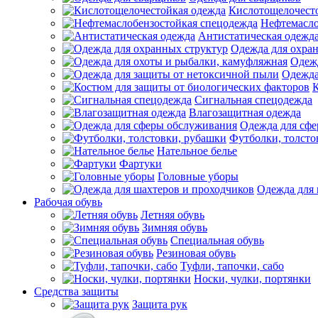
Кислотощелочест
Нефтемасло
Антистатическая одежд
Одежда для охра
Одежд
Одежда
К
Сигнальная спецодежда
Влагозащитная одежда
Одежда для сф
Футболки, толсто
Нательное белье
Фартуки
Головные уборы
Одежда для 
Рабочая обувь
Летняя обувь
Зимняя обувь
Специальная обувь
Резиновая обувь
Туфли, тапочки, сабо
Носки, чулки, портянки
Средства защиты
Защита рук