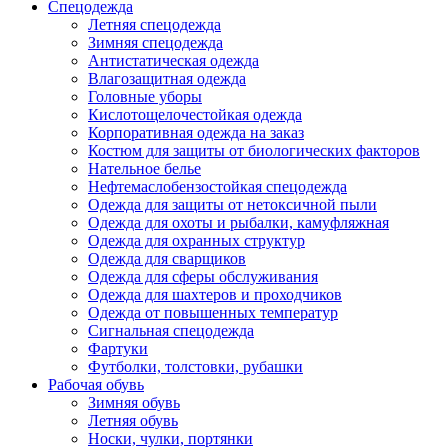
Спецодежда
Летняя спецодежда
Зимняя спецодежда
Антистатическая одежда
Влагозащитная одежда
Головные уборы
Кислотощелочестойкая одежда
Корпоративная одежда на заказ
Костюм для защиты от биологических факторов
Нательное белье
Нефтемаслобензостойкая спецодежда
Одежда для защиты от нетоксичной пыли
Одежда для охоты и рыбалки, камуфляжная
Одежда для охранных структур
Одежда для сварщиков
Одежда для сферы обслуживания
Одежда для шахтеров и проходчиков
Одежда от повышенных температур
Сигнальная спецодежда
Фартуки
Футболки, толстовки, рубашки
Рабочая обувь
Зимняя обувь
Летняя обувь
Носки, чулки, портянки