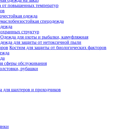
ая одежда на заказ
 от повышенных температур
ков
очестойкая одежда
маслобензостойкая спецодежда
одежда
 охранных структур
Одежда для охоты и рыбалки, камуфляжная
дежда для защиты от нетоксичной пыли
Костюм для защиты от биологических факторов
дежда
жда
ля сферы обслуживания
олстовки, рубашки
а для шахтеров и проходчиков
янки