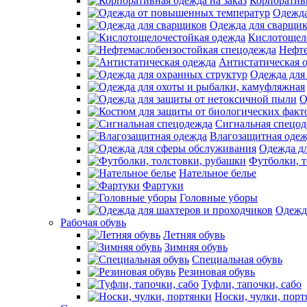
Корпоративн
Одежда
Одежда для сварщи
Кислотощел
Нефте
Антистатическая 
Одежда для
О
Сигнальная спецо
Влагозащитная оде
Одежда д
Футболки, т
Нательное белье
Фартуки
Головные уборы
Одежд
Рабочая обувь
Летняя обувь
Зимняя обувь
Специальная обувь
Резиновая обувь
Туфли, тапочки, сабо
Носки, чулки, порт