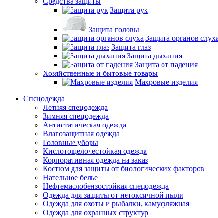
Средства защиты
Защита рук
Защита головы
Защита органов слух
Защита глаз
Защита дыхания
Защита от падения
Хозяйственные и бытовые товары
Махровые изделия
Спецодежда
Летняя спецодежда
Зимняя спецодежда
Антистатическая одежда
Влагозащитная одежда
Головные уборы
Кислотощелочестойкая одежда
Корпоративная одежда на заказ
Костюм для защиты от биологических факторов
Нательное белье
Нефтемаслобензостойкая спецодежда
Одежда для защиты от нетоксичной пыли
Одежда для охоты и рыбалки, камуфляжная
Одежда для охранных структур