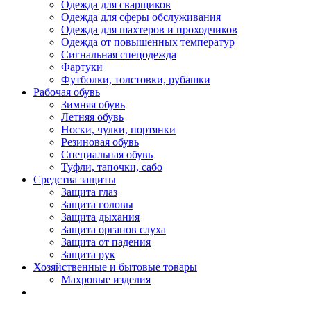
Одежда для сварщиков
Одежда для сферы обслуживания
Одежда для шахтеров и проходчиков
Одежда от повышенных температур
Сигнальная спецодежда
Фартуки
Футболки, толстовки, рубашки
Рабочая обувь
Зимняя обувь
Летняя обувь
Носки, чулки, портянки
Резиновая обувь
Специальная обувь
Туфли, тапочки, сабо
Средства защиты
Защита глаз
Защита головы
Защита дыхания
Защита органов слуха
Защита от падения
Защита рук
Хозяйственные и бытовые товары
Махровые изделия