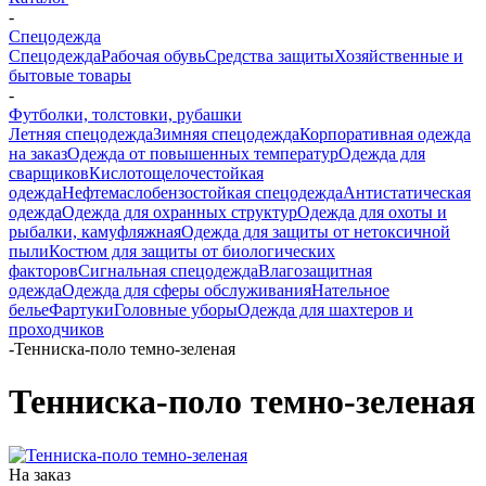
-
Спецодежда
Спецодежда
Рабочая обувь
Средства защиты
Хозяйственные и
бытовые товары
-
Футболки, толстовки, рубашки
Летняя спецодежда
Зимняя спецодежда
Корпоративная одежда
на заказ
Одежда от повышенных температур
Одежда для
сварщиков
Кислотощелочестойкая
одежда
Нефтемаслобензостойкая спецодежда
Антистатическая
одежда
Одежда для охранных структур
Одежда для охоты и
рыбалки, камуфляжная
Одежда для защиты от нетоксичной
пыли
Костюм для защиты от биологических
факторов
Сигнальная спецодежда
Влагозащитная
одежда
Одежда для сферы обслуживания
Нательное
белье
Фартуки
Головные уборы
Одежда для шахтеров и
проходчиков
-
Тенниска-поло темно-зеленая
Тенниска-поло темно-зеленая
На заказ