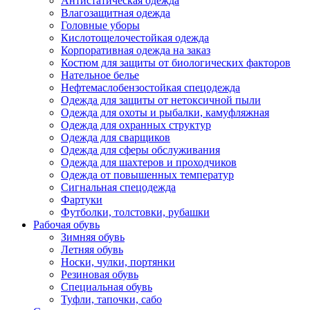
Антистатическая одежда
Влагозащитная одежда
Головные уборы
Кислотощелочестойкая одежда
Корпоративная одежда на заказ
Костюм для защиты от биологических факторов
Нательное белье
Нефтемаслобензостойкая спецодежда
Одежда для защиты от нетоксичной пыли
Одежда для охоты и рыбалки, камуфляжная
Одежда для охранных структур
Одежда для сварщиков
Одежда для сферы обслуживания
Одежда для шахтеров и проходчиков
Одежда от повышенных температур
Сигнальная спецодежда
Фартуки
Футболки, толстовки, рубашки
Рабочая обувь
Зимняя обувь
Летняя обувь
Носки, чулки, портянки
Резиновая обувь
Специальная обувь
Туфли, тапочки, сабо