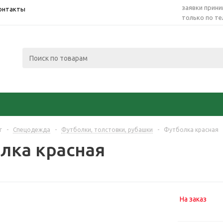
заявки прин
онтакты
только по т
г
-
Спецодежда
-
Футболки, толстовки, рубашки
-
Футболка красная
лка красная
На заказ