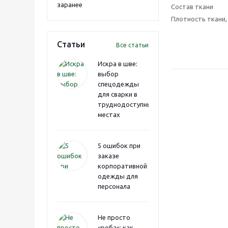
заранее
Состав ткани
Плотность ткани, 
Статьи
Все статьи
Искра в шве:
выбор
спецодежды
для сварки в
труднодоступных
местах
5 ошибок при
заказе
корпоративной
одежды для
персонала
Не просто
«роба»: как