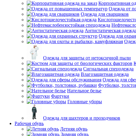
Корпоративная од
Одежда от п
Одежда для сварщиков
Кислотощелочест
Нефтемасло
Антистатическая одежд
Одежда для охра
Одежд
Одежда для защиты от нетоксичной пыли
К
Сигнальная спецодежда
Влагозащитная одежда
Одежда для сф
Футболки, толсто
Нательное белье
Фартуки
Головные уборы
Одежда для шахтеров и проходчиков
Рабочая обувь
Летняя обувь
Зимняя обувь