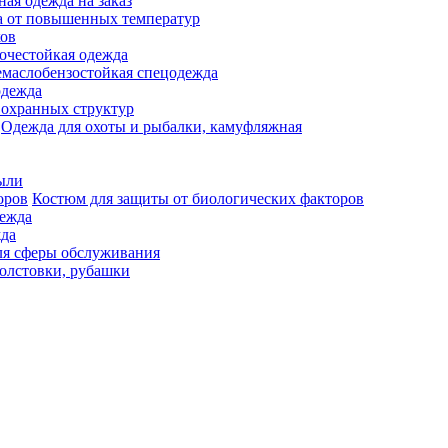
ая одежда на заказ
 от повышенных температур
ков
очестойкая одежда
маслобензостойкая спецодежда
одежда
 охранных структур
Одежда для охоты и рыбалки, камуфляжная
ыли
Костюм для защиты от биологических факторов
дежда
жда
ля сферы обслуживания
олстовки, рубашки