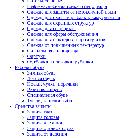
Нательное белье
Нефтемаслобензостойкая спецодежда
Одежда для защиты от нетоксичной пыли
Одежда для охоты и рыбалки, камуфляжная
Одежда для охранных структур
Одежда для сварщиков
Одежда для сферы обслуживания
Одежда для шахтеров и проходчиков
Одежда от повышенных температур
Сигнальная спецодежда
Фартуки
Футболки, толстовки, рубашки
Рабочая обувь
Зимняя обувь
Летняя обувь
Носки, чулки, портянки
Резиновая обувь
Специальная обувь
Туфли, тапочки, сабо
Средства защиты
Защита глаз
Защита головы
Защита дыхания
Защита органов слуха
Защита от падения