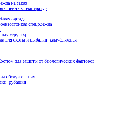
ежда на заказ
овышенных температур
ойкая одежда
бензостойкая спецодежда
а
нных структур
а для охоты и рыбалки, камуфляжная
остюм для защиты от биологических факторов
еры обслуживания
вки, рубашки