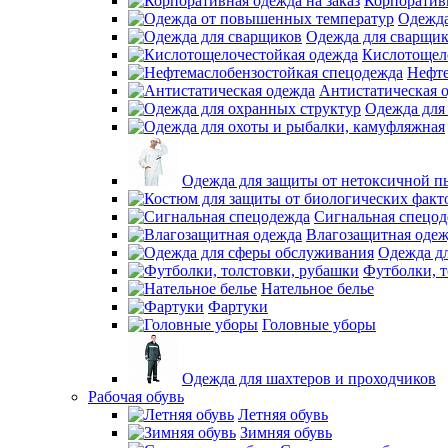
Корпоративн
Одежда
Одежда для сварщи
Кислотощел
Нефте
Антистатическая 
Одежда для
Одежда для защиты от нетоксичной п
Сигнальная спецо
Влагозащитная оде
Одежда д
Футболки, т
Нательное белье
Фартуки
Головные уборы
Одежда для шахтеров и проходчиков
Рабочая обувь
Летняя обувь
Зимняя обувь