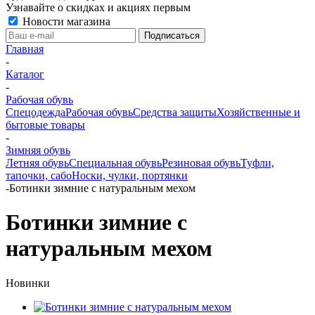
Узнавайте о скидках и акциях первым
Новости магазина
Главная
-
Каталог
-
Рабочая обувь
Спецодежда
Рабочая обувь
Средства защиты
Хозяйственные и
бытовые товары
-
Зимняя обувь
Летняя обувь
Специальная обувь
Резиновая обувь
Туфли,
тапочки, сабо
Носки, чулки, портянки
-
Ботинки зимние с натуральным мехом
Ботинки зимние с
натуральным мехом
Новинки